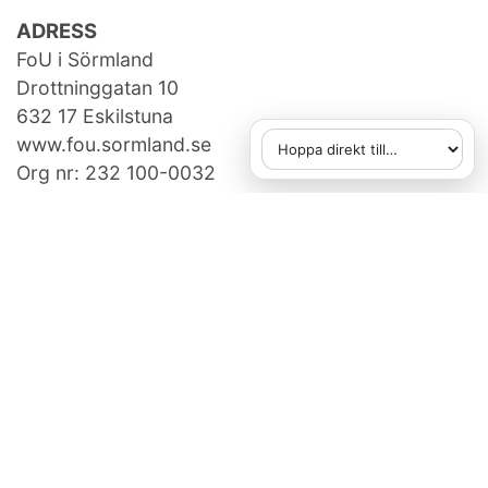
ADRESS
FoU i Sörmland
Drottninggatan 10
632 17 Eskilstuna
www.fou.sormland.se
Hoppa direkt till
När du väljer ett alternativ
Org nr: 232 100-0032
KONTAKTA OSS
fou[at]regionsormland.se
073-950 14 86
FAKTURAUPPGIFTER
Region Sörmland, Box 529,
631 07 Eskilstuna
Ange referens: 750507505
E-faktura gäller, vid frågor:
e-handel@regionsormland.se