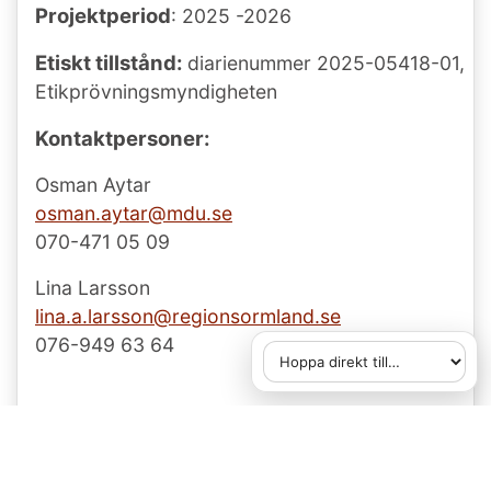
Projektperiod
: 2025 -2026
Etiskt tillstånd:
diarienummer 2025-05418-01,
Etikprövningsmyndigheten
Kontaktpersoner:
Osman Aytar
osman.aytar@mdu.se
070-471 05 09
Lina Larsson
lina.a.larsson@
regionsormland.se
076-949 63 64
Hoppa direkt till
När du väljer ett alternativ