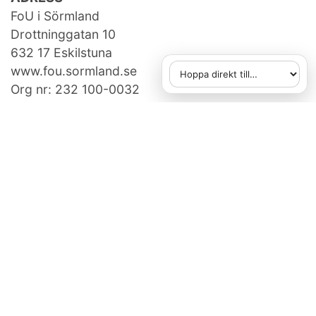
FoU i Sörmland
Drottninggatan 10
632 17 Eskilstuna
www.fou.sormland.se
Hoppa direkt till
När du väljer ett alternativ
Org nr: 232 100-0032
KONTAKTA OSS
fou[at]regionsormland.se
073-950 14 86
FAKTURAUPPGIFTER
Region Sörmland, Box 529,
631 07 Eskilstuna
Ange referens: 750507505
E-faktura gäller, vid frågor:
e-handel@regionsormland.se
FoU i Sörmland