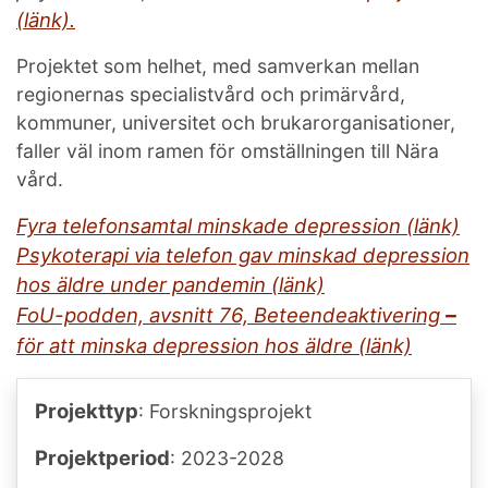
(länk).
Projektet som helhet, med samverkan mellan
regionernas specialistvård och primärvård,
kommuner, universitet och brukarorganisationer,
faller väl inom ramen för omställningen till Nära
vård.
Fyra telefonsamtal minskade depression (länk)
Psykoterapi via telefon gav minskad depression
hos äldre under pandemin (länk)
–
FoU-podden, avsnitt 76, Beteendeaktivering
för att minska depression hos äldre (länk)
Projekttyp
: Forskningsprojekt
Projektperiod
: 2023-2028