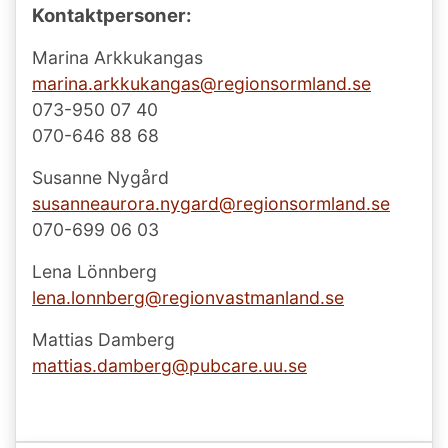
Kontaktpersoner:
Marina Arkkukangas
marina.arkkukangas@
regionsormland.se
073-950 07 40
070-646 88 68
Susanne Nygård
susanneaurora.nygard@
regionsormland.se
070-699 06 03
Lena Lönnberg
lena.lonnberg@regionvastmanland.se
Mattias Damberg
mattias.damberg@pubcare.uu.se