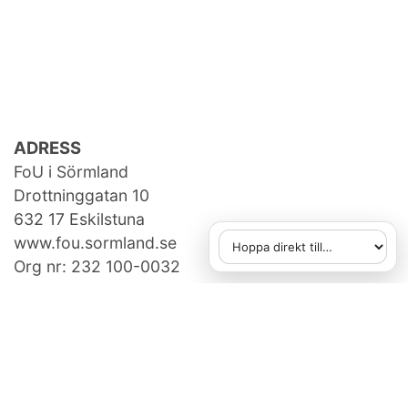
ADRESS
FoU i Sörmland
Drottninggatan 10
632 17 Eskilstuna
www.fou.sormland.se
Hoppa direkt till
När du väljer ett alternativ
Org nr: 232 100-0032
KONTAKTA OSS
fou[at]regionsormland.se
073-950 14 86
FAKTURAUPPGIFTER