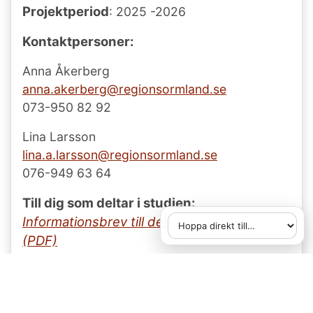
Projektperiod
: 2025 -2026
Kontaktpersoner:
Anna Åkerberg
anna.akerberg@
regionsormland.se
073-950 82 92
Lina Larsson
lina.a.larsson@
regionsormland.se
076-949 63 64
Till dig som deltar i studien:
Informationsbrev till deltagare om studien
Hoppa direkt till
När du väljer ett alternativ
(PDF)