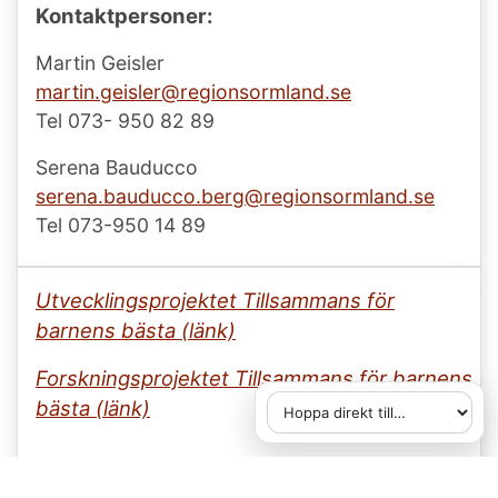
Kontaktpersoner:
Martin Geisler
martin.geisler@regionsormland.se
Tel 073- 950 82 89
Serena Bauducco
serena.bauducco.berg@
regionsormland.se
Tel 073-950 14 89
Utvecklingsprojektet Tillsammans för
barnens bästa (länk)
Forskningsprojektet Tillsammans för barnens
bästa (länk)
Hoppa direkt till
När du väljer ett alternativ