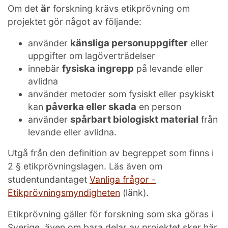
är
Om det
forskning krävs etikprövning om
projektet gör något av följande:
känsliga personuppgifter
använder
eller
uppgifter om lagöverträdelser
fysiska ingrepp
innebär
på levande eller
avlidna
använder metoder som fysiskt eller psykiskt
påverka eller skada
kan
en person
spårbart biologiskt material
använder
från
levande eller avlidna.
Utgå från den definition av begreppet som finns i
2 § etikprövningslagen. Läs även om
studentundantaget
Vanliga frågor -
Etikprövningsmyndigheten
(länk).
Etikprövning gäller för forskning som ska göras i
Sverige, även om bara delar av projektet sker här.