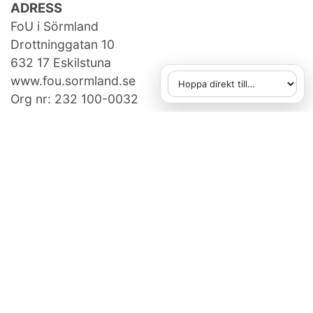
ADRESS
FoU i Sörmland
Drottninggatan 10
632 17 Eskilstuna
www.fou.sormland.se
Hoppa direkt till
När du väljer ett alternativ
Org nr: 232 100-0032
KONTAKTA OSS
fou[at]regionsormland.se
073-950 14 86
FAKTURAUPPGIFTER
Region Sörmland, Box 529,
631 07 Eskilstuna
Ange referens: 750507505
E-faktura gäller, vid frågor:
e-handel@regionsormland.se