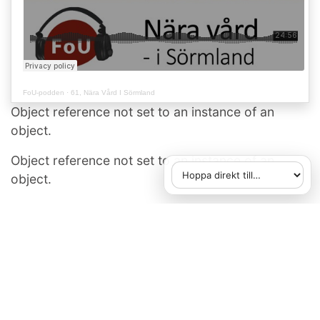
FoU-podden
·
61, Nära Vård I Sörmland
Object reference not set to an instance of an
object.
Object reference not set to an instance of an
object.
Hoppa direkt till
När du väljer ett alternativ