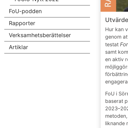
FoU-podden
Utvärde
Rapporter
Hur kan 
Verksamhetsberättelser
genom att
Fo
testat
Artiklar
samt komm
en aktiv 
möjliggör
förbättri
engagera
FoU i Sör
baserat p
2023–2024
metoden, 
liknande 