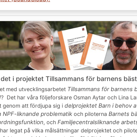
 det i projektet Tillsammans för barnens bäs
Tillsammans för barnens b
et med utvecklingsarbetet
d
? Det har våra följeforskare Osman Aytar och Lina L
delprojektet Barn i behov 
 genom att fördjupa sig i
en NPF-liknande problematik
Barnets bä
och piloterna
rdningsfunktion
Familjecentralsliknande arbet
, och
ar legat på vilka målsättningar delprojektet och pilote