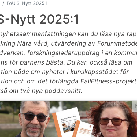
FoUiS-Nytt 2025:1
S-Nytt 2025:1
 nyhetssammanfattningen kan du läsa nya ra
 kring Nära vård, utvärdering av Forummetod
dverkan, forskningsledaruppdrag i en kommu
ns för barnens bästa. Du kan också läsa om
ntion både om nyheter i kunskapsstödet för
ntion och om det förlängda FallFitness-projekt
kså om två nya poddavsnitt.