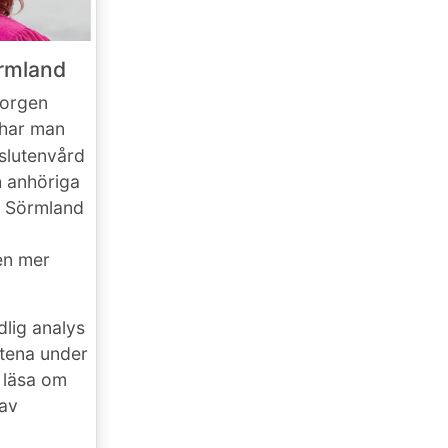
örmland
sorgen
 har man
 slutenvård
h anhöriga
n Sörmland
 en mer
lig analys
ötena under
 läsa om
 av