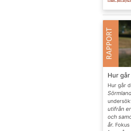
Hur går
Hur går d
Sörmlan
undersökt
utifrån 
och samo
år.
Fokus h