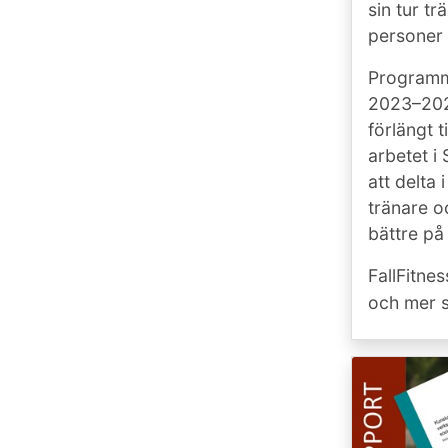
sin tur t
personer 
Programme
2023–2024
förlängt t
arbetet i 
att delta 
tränare o
bättre på 
FallFitne
och mer sj