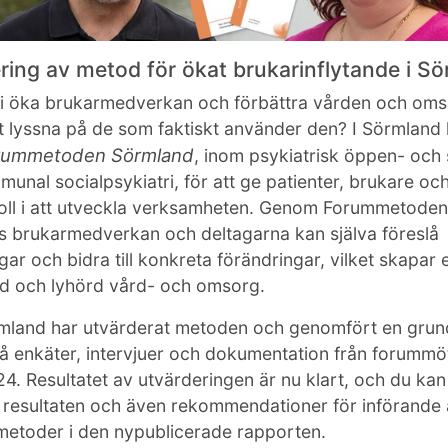
ring av metod för ökat brukarinflytande i S
vi öka brukarmedverkan och förbättra vården och om
 lyssna på de som faktiskt använder den? I Sörmland
rummetoden Sörmland
, inom psykiatrisk öppen- och
unal socialpsykiatri, för att ge patienter, brukare oc
roll i att utveckla verksamheten. Genom Forummetode
s brukarmedverkan och deltagarna kan själva föreslå
ngar och bidra till konkreta förändringar, vilket skapar
d och lyhörd vård- och omsorg.
mland har utvärderat metoden och genomfört en grund
å enkäter, intervjuer och dokumentation från forumm
. Resultatet av utvärderingen är nu klart, och du kan
resultaten och även rekommendationer för införande
metoder i den nypublicerade rapporten.