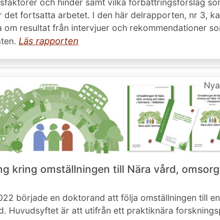
faktorer och hinder samt vilka förbättringsförslag so
r det fortsatta arbetet. I den här delrapporten, nr 3, k
a om resultat från intervjuer och rekommendationer s
Läs rapporten
aten.
Nya
ng kring omställningen till Nära vård, omsor
22 började en doktorand att följa omställningen till e
d. Huvudsyftet är att utifrån ett praktiknära forskning