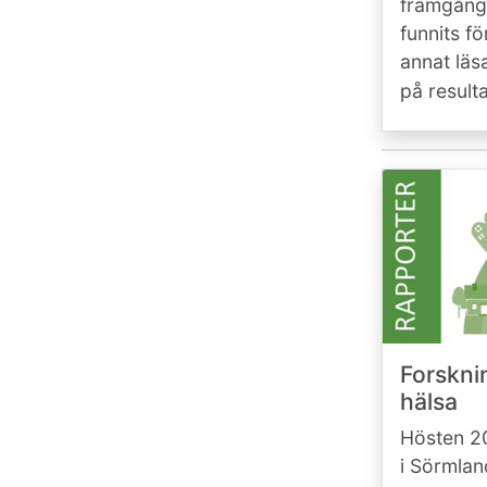
framgångs
funnits fö
annat läs
på result
Forskni
hälsa
Hösten 20
i Sörmlan