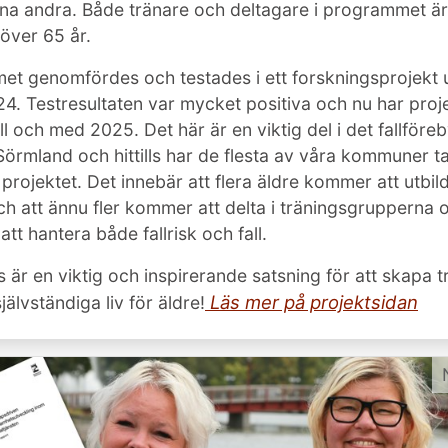
räna andra. Både tränare och deltagare i programmet är
över 65 år.
t genomfördes och testades i ett forskningsprojekt 
. Testresultaten var mycket positiva och nu har projek
ill och med 2025. Det här är en viktig del i det fallför
Sörmland och hittills har de flesta av våra kommuner tac
i projektet. Det innebär att flera äldre kommer att utbilda
ch att ännu fler kommer att delta i träningsgrupperna o
att hantera både fallrisk och fall.
ss är en viktig och inspirerande satsning för att skapa 
Läs mer på projektsidan
älvständiga liv för äldre!