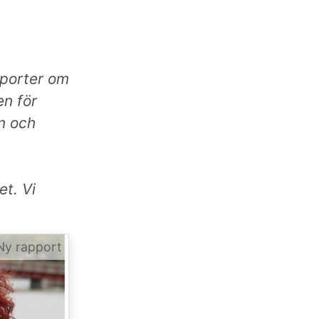
pporter om
en för
n och
et. Vi
Ny rapport