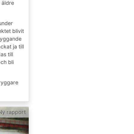
 äldre
under
tet blivit
ebyggande
kat ja till
s till
ch bli
tryggare
Ny rapport