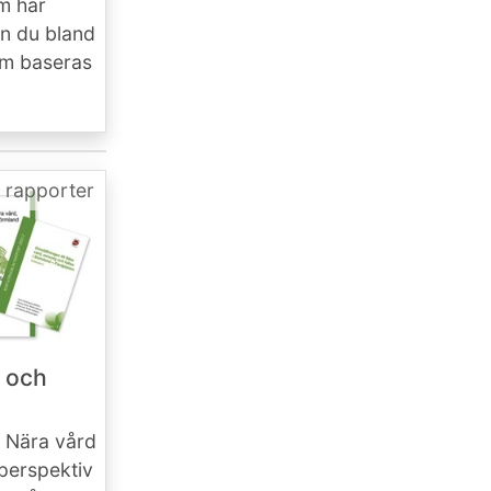
m har
an du bland
om baseras
 rapporter
g och
n Nära vård
sperspektiv