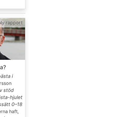
Ny rapport
ta?
ästa i
arsson
av stöd
sta-hjulet
ssätt 0–18
rna haft,