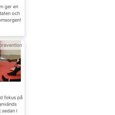
om ger en
ltaten och
h omsorgen!
lprevention
ed fokus på
t används
t sedan i