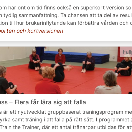
om har ont om tid finns också en superkort version s
 tydlig sammanfattning. Ta chansen att ta del av resu
ation till hur brukarinflytande kan förbättra vården oc
porten och kortversionen
Fal
ss – Flera får lära sig att falla
ss är ett nyutvecklat gruppbaserat träningsprogram m
tyrka samt träning i att falla på rätt sätt. I programme
ain the Trainer, där ett antal tränarpar utbildas för at