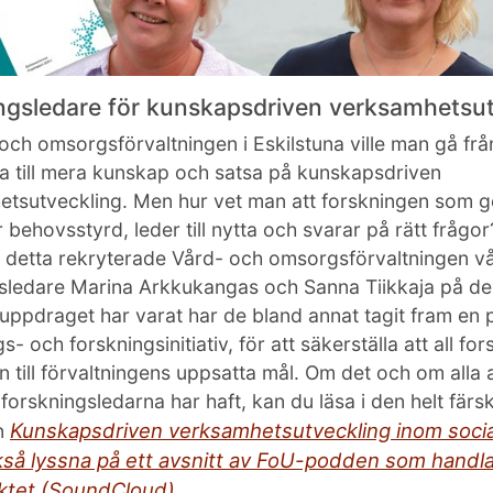
ngsledare för kunskapsdriven verksamhetsut
och omsorgsförvaltningen i Eskilstuna ville man gå frå
 till mera kunskap och satsa på kunskapsdriven
etsutveckling. Men hur vet man att forskningen som 
r behovsstyrd, leder till nytta och svarar på rätt frågor
 detta rekryterade Vård- och omsorgsförvaltningen v
sledare Marina Arkkukangas och Sanna Tiikkaja på del
 uppdraget har varat har de bland annat tagit fram en 
s- och forskningsinitiativ, för att säkerställa att all fo
n till förvaltningens uppsatta mål. Om det och om alla
 forskningsledarna har haft, kan du läsa i den helt färs
Kunskapsdriven verksamhetsutveckling inom socia
n
kså lyssna på ett avsnitt av FoU-podden som handl
ektet (SoundCloud).