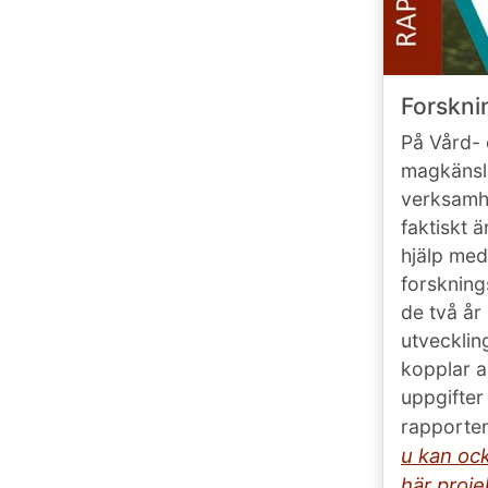
Forskni
På Vård- 
magkänsla
verksamh
faktiskt ä
hjälp med
forskning
de två år
utveckling
kopplar a
uppgifter
rapporte
u kan oc
här proj