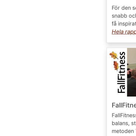
För den s
snabb och
få inspir
Hela rap
FallFitne
FallFitne
balans, s
metoden Tr