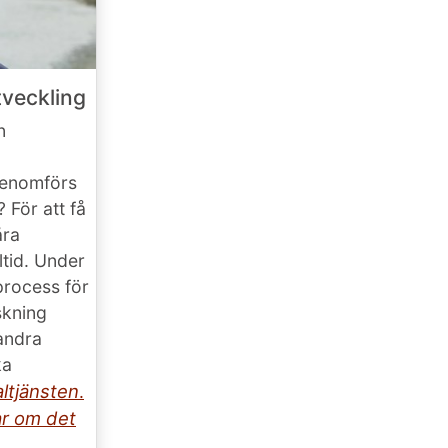
veckling
n
genomförs
? För att få
åra
tid. Under
process för
rskning
 andra
ka
ltjänsten
.
ar om det