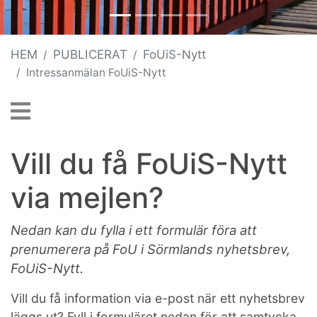
HEM
PUBLICERAT
FoUiS-Nytt
Intressanmälan FoUiS-Nytt
Vill du få FoUiS-Nytt
via mejlen?
Nedan kan du fylla i ett formulär föra att
prenumerera på FoU i Sörmlands nyhetsbrev,
FoUiS-Nytt.
Vill du få information via e-post när ett nyhetsbrev
läggs ut? Fyll i formuläret nedan för att samtycka