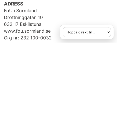
ADRESS
FoU i Sörmland
Drottninggatan 10
632 17 Eskilstuna
www.fou.sormland.se
Hoppa direkt till
När du väljer ett alternativ
Org nr: 232 100-0032
KONTAKTA OSS
fou[at]regionsormland.se
073-950 14 86
FAKTURAUPPGIFTER
Region Sörmland, Box 529,
631 07 Eskilstuna
Ange referens: 750507505
E-faktura gäller, vid frågor:
e-handel@regionsormland.se