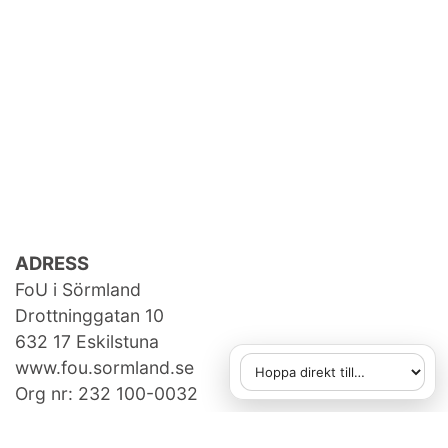
ADRESS
FoU i Sörmland
Drottninggatan 10
632 17 Eskilstuna
www.fou.sormland.se
Hoppa direkt till
När du väljer ett alternativ
Org nr: 232 100-0032
KONTAKTA OSS