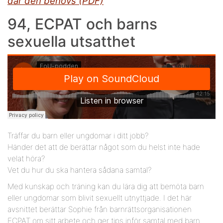
där den behövs (PDF)
94, ECPAT och barns
sexuella utsatthet
Träffar du barn eller ungdomar i ditt jobb?
Händer det att de berättar något som du helst inte hade
velat höra?
Vet du hur du ska hantera sådana samtal?
Med kunskap och träning kan du lära dig att bemöta barn
eller ungdomar som blivit sexuellt utnyttjade. I det här
avsnittet berättar Sophie från barnrättsorganisationen
ECPAT om sitt arbete och ger tips inför samtal med barn