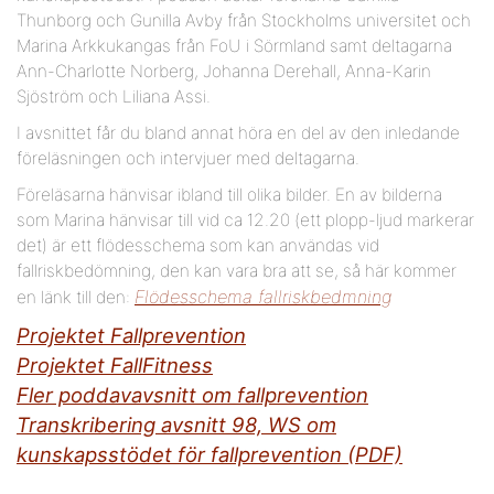
Thunborg och Gunilla Avby från Stockholms universitet och
Marina Arkkukangas från FoU i Sörmland samt deltagarna
Ann-Charlotte Norberg, Johanna Derehall, Anna-Karin
Sjöström och Liliana Assi.
I avsnittet får du bland annat höra en del av den inledande
föreläsningen och intervjuer med deltagarna.
Föreläsarna hänvisar ibland till olika bilder. En av bilderna
som Marina hänvisar till vid ca 12.20 (ett plopp-ljud markerar
det) är ett flödesschema som kan användas vid
fallriskbedömning, den kan vara bra att se, så här kommer
Flödesschema fallriskbedmning
en länk till den:
Projektet Fallprevention
Projektet FallFitness
Fler poddavavsnitt om fallprevention
Transkribering avsnitt 98, WS om
kunskapsstödet för fallprevention (PDF)