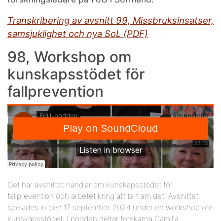
Transkribering av avsnitt 99, Missbruksinsatser,
samsjuklighet och nya SoL (PDF)
98, Workshop om
kunskapsstödet för
fallprevention
Det här avsnittet handlar om kunskapsstödet för
fallprevention och arbetet kring att ta fram det. Avsnittet
spelades in den 17 september 2024 under en workshop om
kunskapsstödet. I podden deltar forskarna Camilla