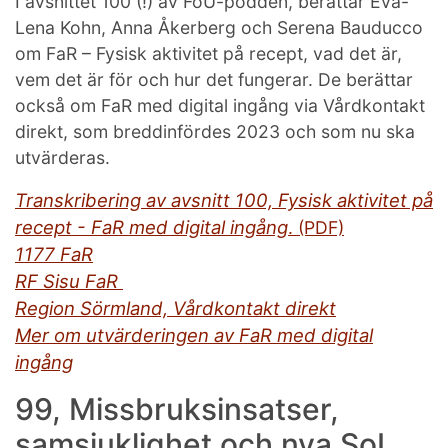
I avsnittet 100 (!) av FoU-podden, berättar Eva-
Lena Kohn, Anna Åkerberg och Serena Bauducco
om FaR – Fysisk aktivitet på recept, vad det är,
vem det är för och hur det fungerar. De berättar
också om FaR med digital ingång via Vårdkontakt
direkt, som breddinfördes 2023 och som nu ska
utvärderas.
Transkribering av avsnitt 100,
Fysisk aktivitet på
recept - FaR med digital ingång
. (PDF)
1177 FaR
RF Sisu FaR
Region Sörmland, Vårdkontakt direkt
Mer om utvärderingen av FaR med digital
ingång
99, Missbruksinsatser,
samsjuklighet och nya SoL