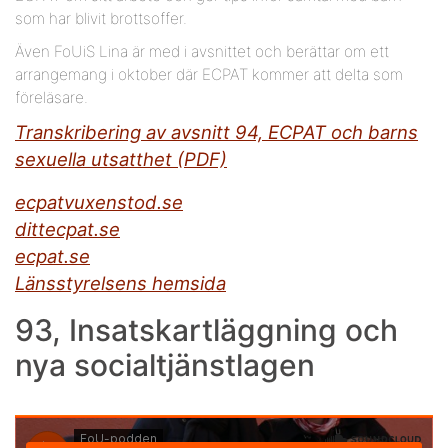
som har blivit brottsoffer.
Även FoUiS Lina är med i avsnittet och berättar om ett
arrangemang i oktober där ECPAT kommer att delta som
föreläsare.
Transkribering av avsnitt 94, ECPAT och barns
sexuella utsatthet (PDF)
ecpatvuxenstod.se
dittecpat.se
ecpat.se
Länsstyrelsens hemsida
93, Insatskartläggning och
nya socialtjänstlagen