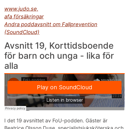
www.judo.se,
afa försäkringar
Andra poddavsnitt om Fallprevention
(SoundCloud)
Avsnitt 19, Korttidsboende
för barn och unga - lika för
alla
I det 19 avsnittet av FoU-podden. Gäster är
Beatrice Olsson Duse, specialistsjuksköterska och