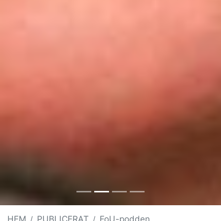
HEM
PUBLICERAT
FoU-podden