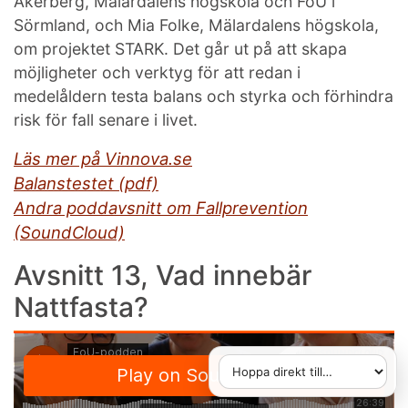
Åkerberg, Mälardalens högskola och FoU i
Sörmland, och Mia Folke, Mälardalens högskola,
om projektet STARK. Det går ut på att skapa
möjligheter och verktyg för att redan i
medelåldern testa balans och styrka och förhindra
risk för fall senare i livet.
Läs mer på Vinnova.se
Balanstestet (pdf)
Andra poddavsnitt om Fallprevention
(SoundCloud)
Avsnitt 13, Vad innebär
Nattfasta?
Hoppa direkt till
När du väljer ett alternativ