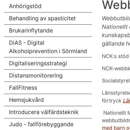
Webb
Anhörigstöd
Behandling av spasticitet
Webbutbild
Nationellt
Brukarinflytande
kunskapsba
DiAS - Digital
gällande h
Alkoholprevention i Sörmland
NCK:s stöd
Digitaliseringsstrategi
NCK-webbk
Distansmonitorering
Socialstyre
FallFitness
Länsstyrels
Hemsjukvård
Lä
förtryck
Introducera välfärdsteknik
Nationellt 
webbutbild
Judo - fallförebyggande
med barn o