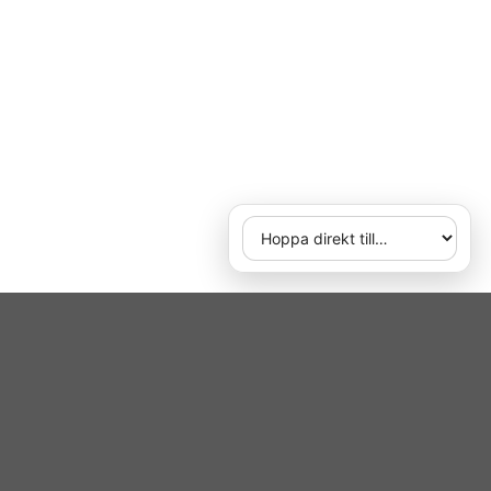
Hoppa direkt till
När du väljer ett alternativ ö