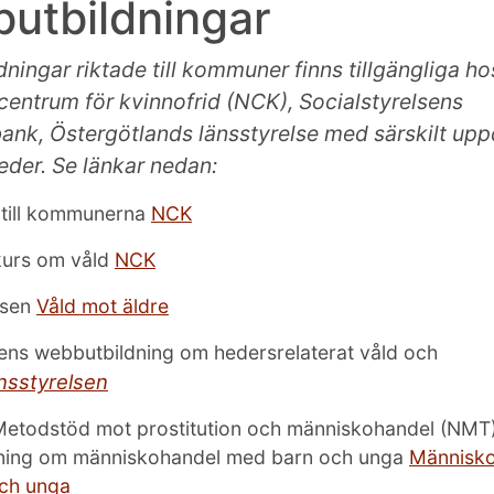
utbildningar
ningar riktade till kommuner finns tillgängliga ho
 centrum för kvinnofrid (NCK), Socialstyrelsens
nk, Östergötlands länsstyrelse med särskilt up
eder. Se länkar nedan:
 till kommunerna
NCK
urs om våld
NCK
lsen
Våld mot äldre
ens webbutbildning om hedersrelaterat våld och
nsstyrelsen
Metodstöd mot prostitution och människohandel (NMT)
ning om människohandel med barn och unga
Människ
ch unga