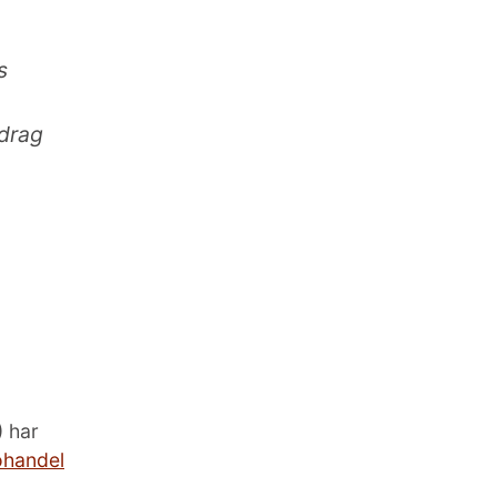
s
pdrag
 har
ohandel