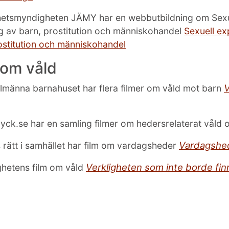
hetsmyndigheten JÄMY har en webbutbildning om Sexu
g av barn, prostitution och människohandel
Sexuell ex
ostitution och människohandel
 om våld
V
Allmänna barnahuset har flera filmer om våld mot barn
yck.se har en samling filmer om hedersrelaterat våld 
Vardagshe
s rätt i samhället har film om vardagsheder
Verkligheten som inte borde fin
ghetens film om våld