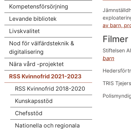
Kompetensförsörjning
Jämnställd
exploaterin
Levande bibliotek
av barn, pr
Livskvalitet
Filmer
Nod för välfärdsteknik &
Stiftelsen 
digitalisering
barn
Nära vård -projektet
Hedersförtr
RSS Kvinnofrid 2021-2023
TRIS Tjejer
RSS Kvinnofrid 2018-2020
Polismyndi
Kunskapsstöd
Chefsstöd
Nationella och regionala