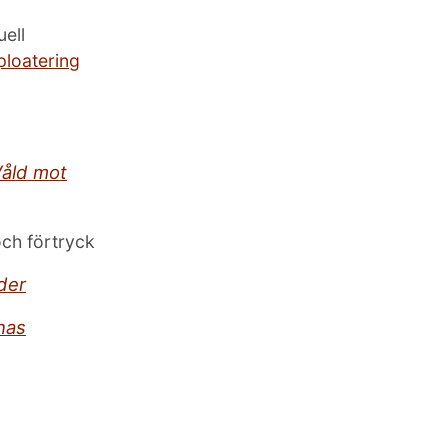
ell
ploatering
åld mot
och förtryck
der
nas