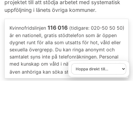
projektet till att stödja arbetet med systematisk
uppföljning i länets övriga kommuner.
116 016
Kvinnofridslinjen
(tidigare: 020-50 50 50)
är en nationell, gratis stödtelefon som är öppen
dygnet runt för alla som utsatts för hot, våld eller
sexuella övergrepp. Du kan ringa anonymt och
samtalet syns inte på telefonräkningen. Personal
med kunskap om våld i nära relationer svarar, och
(text från Google)
även anhöriga kan söka stöd.
Hoppa direkt till
När du väljer ett alternativ