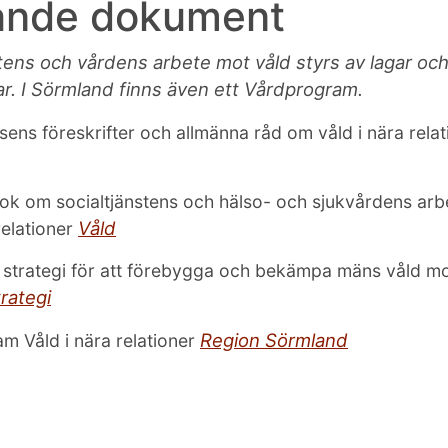
ande dokument
tens och vårdens arbete mot våld styrs av lagar oc
ar. I Sörmland finns även ett Vårdprogram.
lsens föreskrifter och allmänna råd om våld i nära rela
ok om socialtjänstens och hälso- och sjukvårdens ar
Våld
relationer
l strategi för att förebygga och bekämpa mäns våld m
trategi
Region Sörmland
 Våld i nära relationer