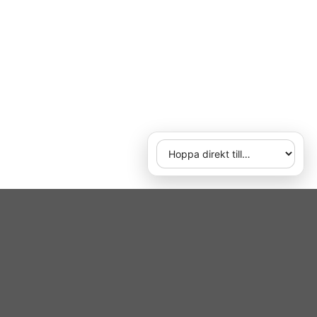
Hoppa direkt till
När du väljer ett alternativ ö