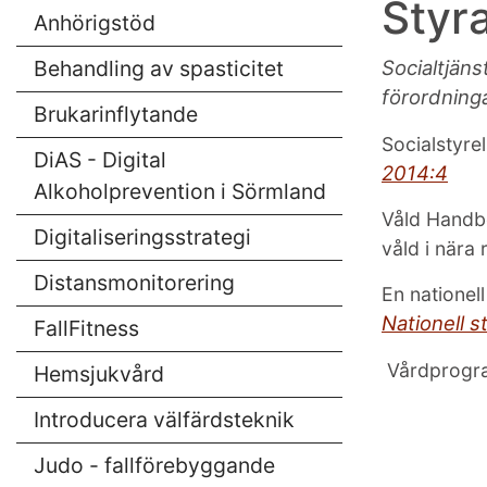
Styr
Anhörigstöd
Behandling av spasticitet
Socialtjäns
förordning
Brukarinflytande
Socialstyre
DiAS - Digital
2014:4
Alkoholprevention i Sörmland
Våld Handb
Digitaliseringsstrategi
våld i nära 
Distansmonitorering
En nationel
Nationell s
FallFitness
Vårdprogram
Hemsjukvård
Introducera välfärdsteknik
Judo - fallförebyggande