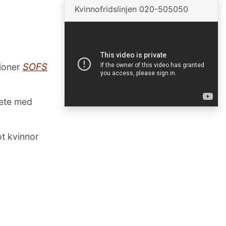
Kvinnofridslinjen 020-505050
h
SOFS
tioner
bete med
ot kvinnor