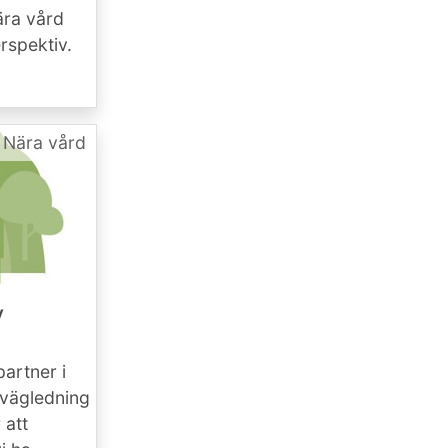
ära vård
erspektiv.
Nära vård
v
partner i
 vägledning
 att