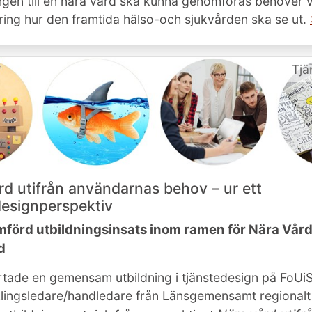
ngen till en nära vård ska kunna genomföras behöver v
ing hur den framtida hälso-och sjukvården ska se ut.
Tjä
rd utifrån användarnas behov – ur ett
designperspektiv
förd utbildningsinsats inom ramen för Nära Vård
nd
tartade en gemensam utbildning i tjänstedesign på FoUi
lingsledare/handledare från Länsgemensamt regionalt