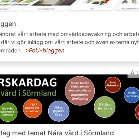
oggen
rändrat vårt arbete med omvärldsbevakning och arbet
 där vi gör inlägg om vårt arbete och även externa n
>FoU-bloggen
 områden.
Ar
dag med temat Nära vård i Sörmland