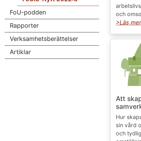
arbetsliv
FoU-podden
och omsor
>Läs mer
Rapporter
Verksamhetsberättelser
Artiklar
Att ska
samver
Hur skapar
sin vård 
och tydli