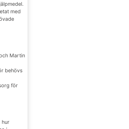
jälpmedel.
betat med
rövade
 och Martin
ör behövs
sorg för
 hur