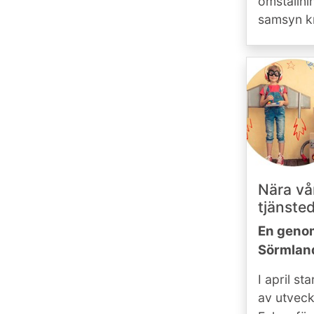
omställni
samsyn kr
Nära vå
tjänste
En genom
Sörmla
I april s
av utveck