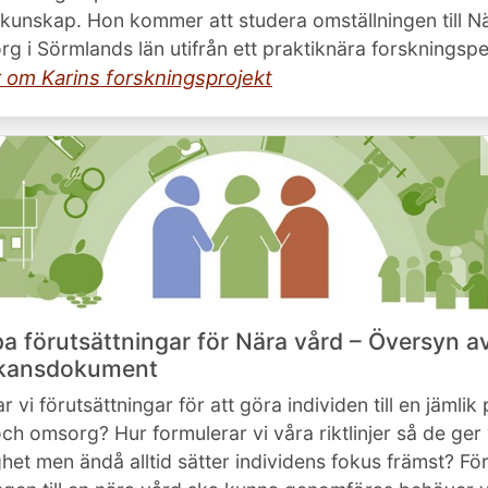
skunskap. Hon kommer att studera omställningen till N
g i Sörmlands län utifrån ett praktiknära forskningsp
 om Karins forskningsprojekt
pa förutsättningar för Nära vård – Översyn a
kansdokument
 vi förutsättningar för att göra individen till en jämlik 
och omsorg? Hur formulerar vi våra riktlinjer så de ger
ghet men ändå alltid sätter individens fokus främst? För