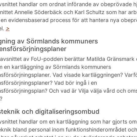
vsnittet handlar om ordnat införande av obeprövade h
nittet Annelie Söderbäck och Karl Schultz som har ar
 en evidensbaserad process för att hantera nya obep
>
el.
gning av Sörmlands kommuners
nsförsörjningsplaner
a avsnittet av FoU-podden berättar Matilda Gränsmark
om en kartläggning av Sörmlands kommuners
försörjningsplaner. Vad visade kartläggningen? Varf
försörjningsplaner? Vad bör ingå i en
försörjningsplan? Och vad är Vilja välja vård och om
?
steknik och digitaliseringsombud
vsnittet handlar om en kartläggning som har gjorts om
eknik bland personal inom funktionshinderområdet och