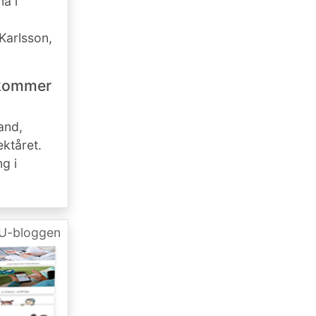
na i
 Karlsson,
(kommer
and,
ektåret.
g i
U-bloggen