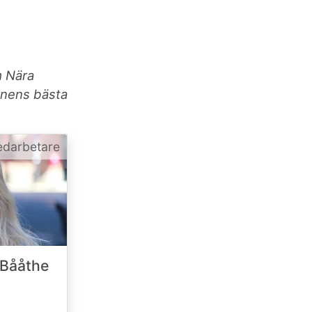
m Nära
rnens bästa
darbetare
 Bååthe