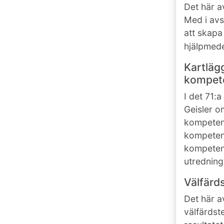
Det här a
Med i avs
att skapa
hjälpmed
Kartläg
kompete
I det 71:
Geisler 
kompetens
kompetens
kompetens
utredning
Välfärd
Det här a
välfärdst