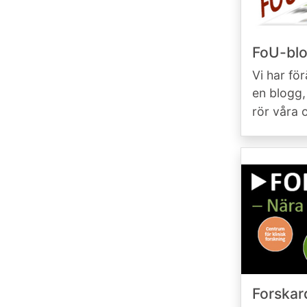
FoU-bl
Vi har fö
en blogg,
rör våra
Forskar