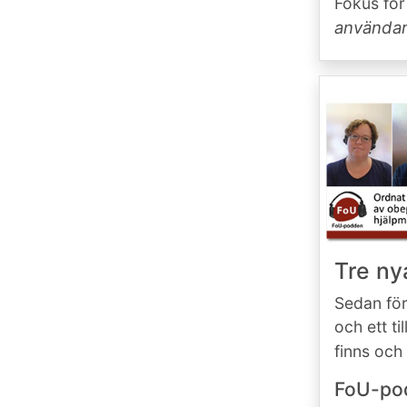
Fokus för
använda
Tre ny
Sedan för
och ett ti
finns och
FoU-pod