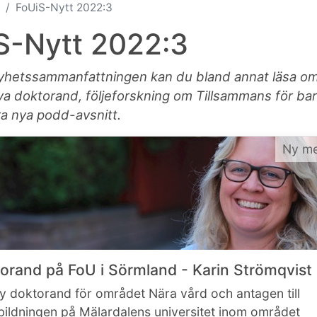
FoUiS-Nytt 2022:3
S-Nytt 2022:3
nyhetssammanfattningen kan du bland annat läsa o
nya doktorand, följeforskning om Tillsammans för ba
ra nya podd-avsnitt
.
Ny me
orand på FoU i Sörmland - Karin Strömqvist
ny doktorand för området Nära vård och antagen till
bildningen på Mälardalens universitet inom området