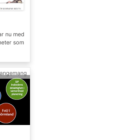
ar nu med
yheter som
rangemang