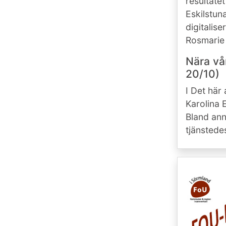
resultate
Eskilstun
digitalise
Rosmarie
Nära vå
20/10)
I Det här
Karolina 
Bland ann
tjänstede