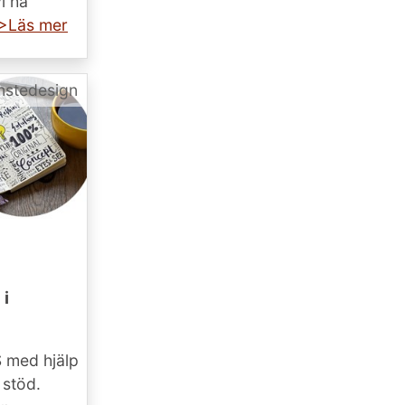
i ha
>Läs mer
nstedesign
 i
S med hjälp
 stöd.