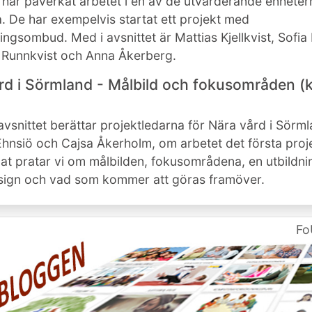
t har påverkat arbetet i en av de utvärderande enheter
a. De har exempelvis startat ett projekt med
ringsombud. Med i avsnittet är Mattias Kjellkvist, Sofia
 Runnkvist och Anna Åkerberg.
rd i Sörmland - Målbild och fokusområden 
 avsnittet berättar projektledarna för Nära vård i Sörml
Ehnsiö och Cajsa Åkerholm, om arbetet det första proj
at pratar vi om målbilden, fokusområdena, en utbildnin
sign och vad som kommer att göras framöver.
Fo