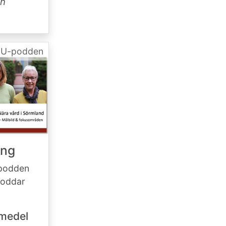
ån
oU-podden
ång
-podden
 poddar
pmedel