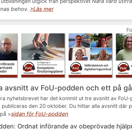
Nära vård utifr
 utbildningen utgick från perspektivet
rnas behov.
>Läs mer
F
a avsnitt av FoU-podden och ett på g
ra nyhetsbrevet har det kommit ut tre avsnitt av FoU
ll publiceras den 20 oktober. Du hittar alla avsnitt där
sidan för FoU-podden
 på >
den: Ordnat införande av obeprövade hjäl