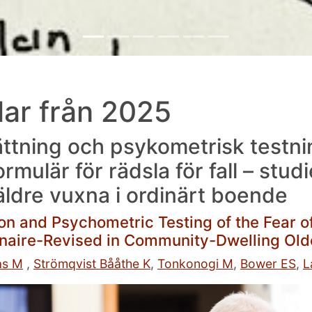
lar från 2025
ttning och psykometrisk testni
rmulär för rädsla för fall – studi
äldre vuxna i ordinärt boende
on and Psychometric Testing of the Fear of
naire-Revised in Community-Dwelling Old
as M
,
Strömqvist Bååthe K
,
Tonkonogi M
,
Bower ES
,
L