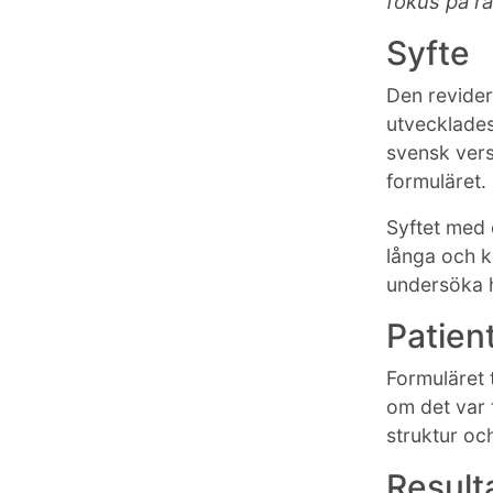
fokus på räd
Syfte
Den revider
utvecklades
svensk vers
formuläret.
Syftet med 
långa och k
undersöka h
Patien
Formuläret 
om det var t
struktur o
Result