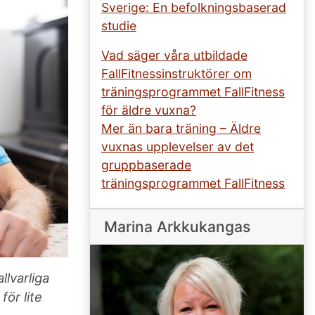
Sverige: En befolkningsbaserad
studie
Vad säger våra utbildade
FallFitnessinstruktörer om
träningsprogrammet FallFitness
för äldre vuxna?
Mer än bara träning – Äldre
vuxnas upplevelser av det
gruppbaserade
träningsprogrammet FallFitness
Marina Arkkukangas
llvarliga
ör lite