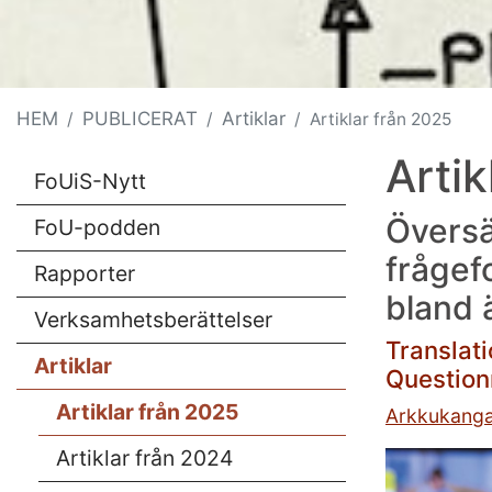
HEM
PUBLICERAT
Artiklar
Artiklar från 2025
Artik
FoUiS-Nytt
Översä
FoU-podden
frågefo
Rapporter
bland 
Verksamhetsberättelser
Translati
Artiklar
Question
Artiklar från 2025
Arkkukang
Artiklar från 2024