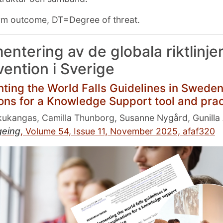
 outcome, DT=Degree of threat.
entering av de globala riktlinje
vention i Sverige
ting the World Falls Guidelines in Sweden
ions for a Knowledge Support tool and pra
kukangas, Camilla Thunborg, Susanne Nygård, Gunilla
geing
, Volume 54, Issue 11, November 2025, afaf320