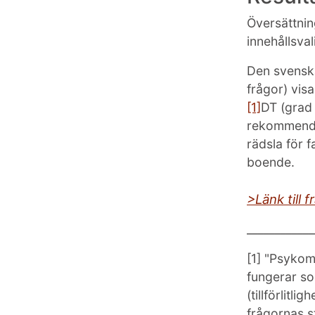
Översättnin
innehållsvali
Den svenska
frågor) vis
[1]
DT (grad 
rekommender
rädsla för f
boende.
>Länk till 
____________
[1]
"Psykomet
fungerar so
(tillförlitl
frågornas s