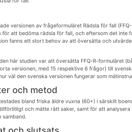
sla för fall.
ade versionen av frågeformuläret Rädsla för fall (FFQ-
 för att bedöma rädsla för fall, och eftersom det inte
ion fanns ett stort behov av att översätta och utvärde
den här studien var att översätta FFQ-R-formuläret (
orta versionen, med 15 respektive 6 frågor) till svensk
ur väl den svenska versionen fungerar som mätinstru
ter och metod
testades bland friska äldre vuxna (60+) i särskilt boend
illförlitligt och mätte rätt saker, samt för att analyser
ch samband.
at och slutsats