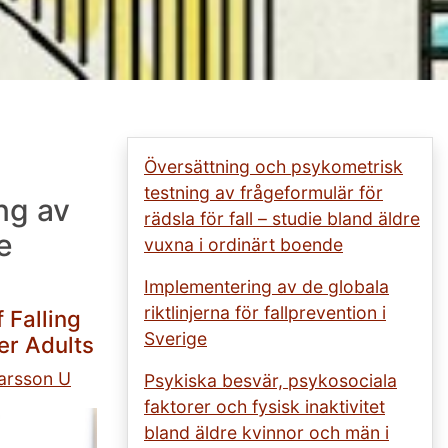
Översättning och psykometrisk
testning av frågeformulär för
ng av
rädsla för fall – studie bland äldre
e
vuxna i ordinärt boende
Implementering av de globala
riktlinjerna för fallprevention i
 Falling
Sverige
er Adults
arsson U
Psykiska besvär, psykosociala
faktorer och fysisk inaktivitet
bland äldre kvinnor och män i