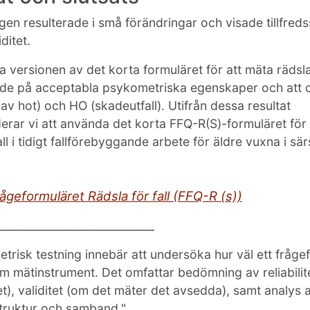
gen resulterade i små förändringar och visade tillfreds
ditet.
 versionen av det korta formuläret för att mäta rädsla 
ade på acceptabla psykometriska egenskaper och att 
av hot) och HO (skadeutfall). Utifrån dessa resultat
ar vi att använda det korta FFQ-R(S)-formuläret för
all i tidigt fallförebyggande arbete för äldre vuxna i särs
frågeformuläret Rädsla för fall (FFQ-R (s))
____________________________
risk testning innebär att undersöka hur väl ett fråge
m mätinstrument. Det omfattar bedömning av reliabilit
ighet), validitet (om det mäter det avsedda), samt analys 
truktur och samband."