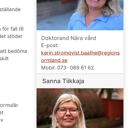
ställande
för fall (6
det stöder
Doktorand Nära vård
E-post:
 att bedöma
karin.stromqvist.baathe@regions
kilt
ormland.se
Mobil: 073- 089 61 62
Sanna Tiikkaja
formulär
et
av