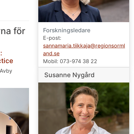
rna för
Forskningsledare
E-post:
sannamaria.tiikkaja@regionsorml
:
and.se
ctice
Mobil: 073-974 38 22
 Avby
Susanne Nygård