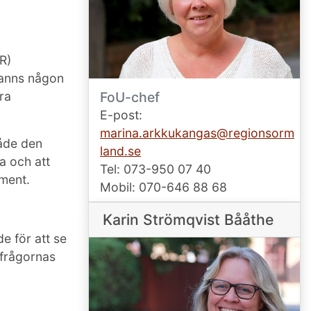
R)
 fanns någon
FoU-chef
ra
E-post:
marina.arkkukangas@regionsorm
både den
land.se
a och att
Tel: 073-950 07 40
ment.
Mobil: 070-646 88 68
Karin Strömqvist Bååthe
e för att se
a frågornas