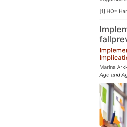
[1]
HO= Harm
Implem
fallpre
Implemen
Implicat
Marina Ark
Age and A