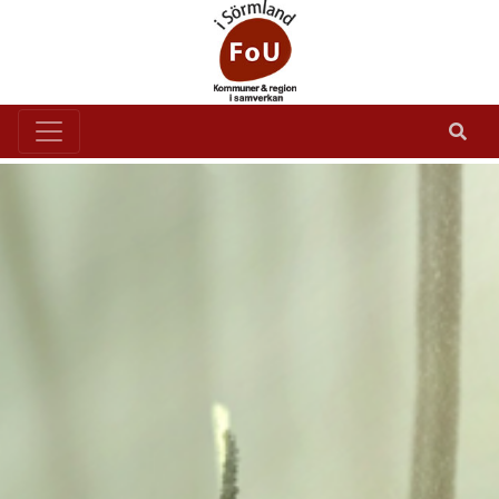
Goda råd förebygger fall
Goda råd förebygger fall
I foldern "
" får
du tips som kan minska din fallrisk.