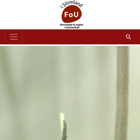
Goda råd förebygger fall
Goda råd förebygger fall
I foldern "
" får
du tips som kan minska din fallrisk.