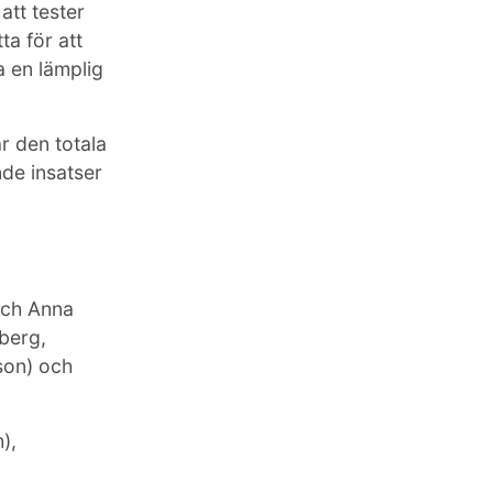
att tester
ta för att
a en lämplig
r den totala
de insatser
och Anna
berg,
son) och
),