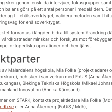
ng sker genom enskilda intervjuer, fokusgrupper samt 
ch balans görs på ett antal personer i medelåldern. Det
derlag till ehälsoverktyget, validera metoden samt hitt
ingsväg för ehälsoverktyget.
ktet förväntas i längden bidra till systemförändring dä
 vårdkostnader minskar och förskjuts mot förebyggan
xempel ortopediska operationer och hemtjänst.
ektparter
 av Mälardalens högskola, Mia Folke (projektledare) 
orskare), och sker i samverkan med FoUiS (Anna Åker
kukangas), Blekinge Tekniska Högskola (Mikael Johns
manland Innovation (Annika Kärnsund).
a mer om STARK, kontakta projektledare Mia Folke (Mdh
mdh.se
eller Anna Åkerberg (FoUiS / Mdh),