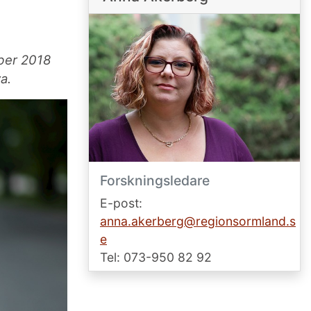
ber 2018
a.
Forskningsledare
E-post:
anna.akerberg@regionsormland.s
e
Tel: 073-950 82 92