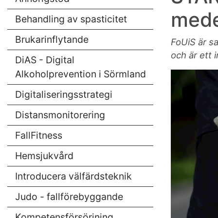
mede
Behandling av spasticitet
Brukarinflytande
FoUiS är s
och är ett 
DiAS - Digital
Alkoholprevention i Sörmland
Digitaliseringsstrategi
Distansmonitorering
FallFitness
Hemsjukvård
Introducera välfärdsteknik
Judo - fallförebyggande
Kompetensförsörjning