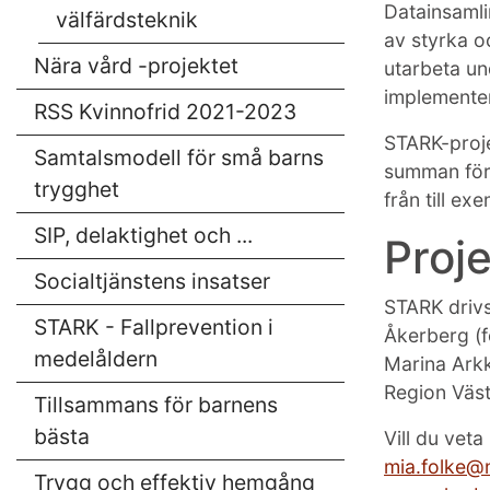
Datainsamli
välfärdsteknik
av styrka o
Nära vård -projektet
utarbeta un
implementer
RSS Kvinnofrid 2021-2023
STARK-proje
Samtalsmodell för små barns
summan för
trygghet
från till e
SIP, delaktighet och ...
Proj
Socialtjänstens insatser
STARK drivs
STARK - Fallprevention i
Åkerberg (f
medelåldern
Marina Ark
Region Väst
Tillsammans för barnens
bästa
Vill du vet
mia.folke@
Trygg och effektiv hemgång