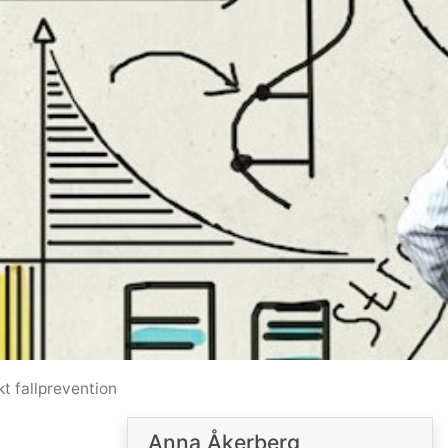
t fallprevention
Anna Åkerberg