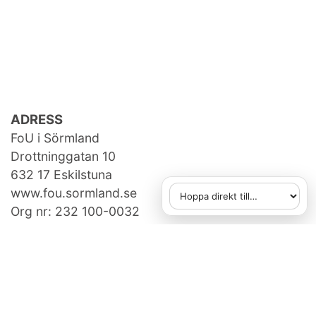
ADRESS
FoU i Sörmland
Drottninggatan 10
632 17 Eskilstuna
www.fou.sormland.se
Hoppa direkt till
När du väljer ett alternativ
Org nr: 232 100-0032
KONTAKTA OSS
fou[at]regionsormland.se
073-950 14 86
FAKTURAUPPGIFTER