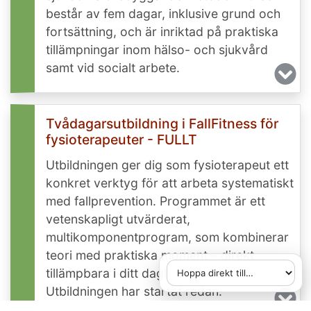
består av fem dagar, inklusive grund och
fortsättning, och är inriktad på praktiska
tillämpningar inom hälso- och sjukvård
samt vid socialt arbete.
Tvådagarsutbildning i FallFitness för
fysioterapeuter - FULLT
Utbildningen ger dig som fysioterapeut ett
konkret verktyg för att arbeta systematiskt
med fallprevention. Programmet är ett
vetenskapligt utvärderat,
multikomponentprogram, som kombinerar
teori med praktiska moment – direkt
tillämpbara i ditt dagliga arbete.
Hoppa direkt till
När du väljer ett alternativ
Utbildningen har startat redan.